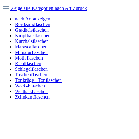
Zeige alle Kategorien
nach Art
Zurück
nach Art anzeigen
Bordeauxflaschen
Gradhalsflaschen
Kropfhalsflaschen
Kurzhalsflaschen
Marascaflaschen
Miniaturflaschen
Motivflaschen
Ricalflaschen
Schlegelflaschen
Taschenflaschen
Tonkrüge - Tonflaschen
Weck-Flaschen
Weithalsflaschen
Zehnkantflaschen