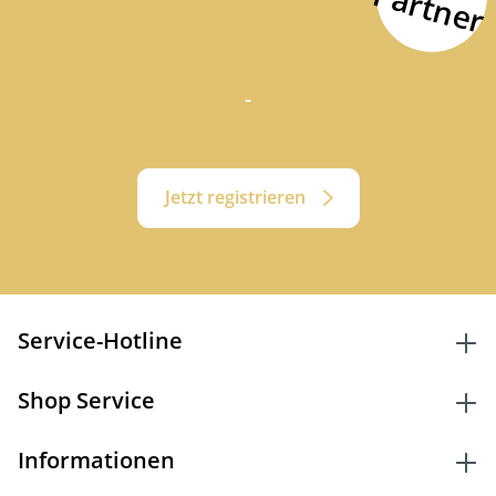
P
r
-
Jetzt registrieren
Service-Hotline
Shop Service
Informationen