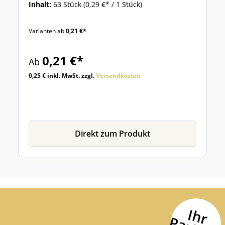
Inhalt:
63 Stück
(0,29 €* / 1 Stück)
Varianten ab
0,21 €*
0,21 €*
Ab
0,25 € inkl. MwSt. zzgl.
Versandkosten
Direkt zum Produkt
I
h
r
a
r
t
n
e