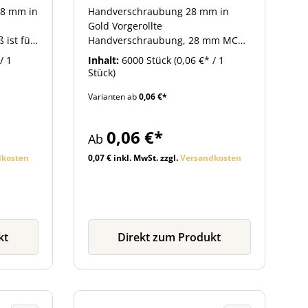
28 mm in
Handverschraubung 28 mm in
Gold Vorgerollte
 ist für
Handverschraubung, 28 mm MCA,
htsäften
geeignet zur gasdichten Abfüllung
/ 1
Inhalt:
6000 Stück
(0,06 €* / 1
z.B. von Wein.
Stück)
glich.
Varianten ab
0,06 €*
tung zu
te,
ng im
0,06 €*
Ab
n
ohne
dkosten
0,07 € inkl. MwSt. zzgl.
Versandkosten
stört
luss ist
llen
chen Sie
llen
kt
Direkt zum Produkt
ir Ihnen
ung Vacu
it der
001.