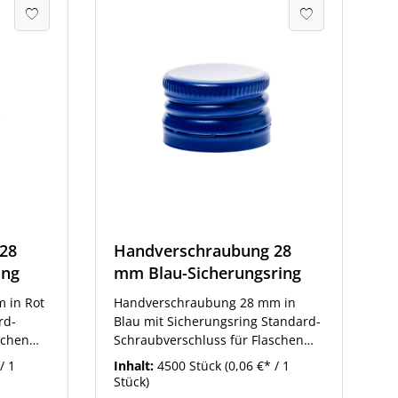
28
Handverschraubung 28
ing
mm Blau-Sicherungsring
 in Rot
Handverschraubung 28 mm in
rd-
Blau mit Sicherungsring Standard-
schen
Schraubverschluss für Flaschen
uss-
mit 28 mm Schraubverschluss-
/ 1
Inhalt:
4500 Stück
(0,06 €* / 1
bung in
Mündung. Handverschraubung in
Stück)
assenden
der Farbe Blau. Die passenden