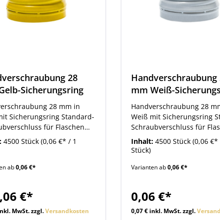
verschraubung 28
Handverschraubung 
elb-Sicherungsring
mm Weiß-Sicherungs
erschraubung 28 mm in
Handverschraubung 28 m
mit Sicherungsring Standard-
Weiß mit Sicherungsring S
ubverschluss für Flaschen
Schraubverschluss für Fla
8 mm Schraubverschluss-
mit 28 mm Schraubverschl
:
4500 Stück
(0,06 €* / 1
Inhalt:
4500 Stück
(0,06 €* 
ng. Handverschraubung in
Mündung. Handverschrau
Stück)
arbe Gelb. Die passenden
der Farbe Weiß. Die pass
ten ab
0,06 €*
Varianten ab
0,06 €*
en finden Sie, wie weitere
Flaschen finden Sie, wie w
che Zubehörartikel,
nützliche Zubehörartikel,
chtlich beim Artikel.
übersichtlich beim Artikel.
,06 €*
0,06 €*
inkl. MwSt. zzgl.
Versandkosten
0,07 € inkl. MwSt. zzgl.
Versan