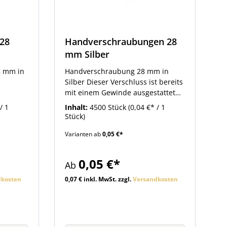
28
Handverschraubungen 28
mm Silber
8 mm in
Handverschraubung 28 mm in
Silber Dieser Verschluss ist bereits
mit einem Gewinde ausgestattet
und ermöglicht es so, Flaschen mit
/ 1
Inhalt:
4500 Stück
(0,04 €* / 1
en,
Mündung PP 28 von Hand zu
Stück)
 im
verschließen.
Varianten ab
0,05 €*
. Damit
 die
ken.
0,05 €*
Ab
dkosten
0,07 € inkl. MwSt. zzgl.
Versandkosten