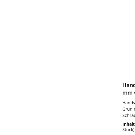
Hand
mm G
Handv
Grün 
Schra
mit 2
Inhalt
Mündu
Stück)
der F