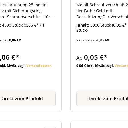
erungsring
Saft
erschraubung 28 mm in
Metall-Schraubverschluß 
rz mit Sicherungsring
der Farbe Gold mit
ard-Schraubverschluss für
DeckelritzungDer Verschluß
hen mit 28 mm
die Verarbeitung von Fruc
:
4500 Stück
(0,06 €* / 1
Inhalt:
5000 Stück
(0,05 €* 
ubverschluss-Mündung.
vorgesehen, d.h. eine
Stück)
erschraubung in der Farbe
Pasteurisation ist damit mö
ten ab
0,06 €*
Varianten ab
0,05 €*
rz. Die passenden Flaschen
Falls es nach der Verarbei
 Sie, wie weitere nützliche
Fehlgärungen kommen soll
rartikel, übersichtlich beim
bricht die Sicherheitsritzu
,06 €*
0,05 €*
Ab
.
Verschluß und entlässt de
entstandenen Überdruck, 
inkl. MwSt. zzgl.
Versandkosten
0,06 € inkl. MwSt. zzgl.
Versan
dass die Flasche dabei zer
wird. Dieser Schraubversch
ausschließlich zum manue
Verschließen geeignet. Su
Verschlüsse zum maschine
Direkt zum Produkt
Direkt zum Produ
Verschließen empfehlen w
die Maschinenverschraub
Vent Verschlüsse gold 28 m
Artikelbezeichnung VVACU