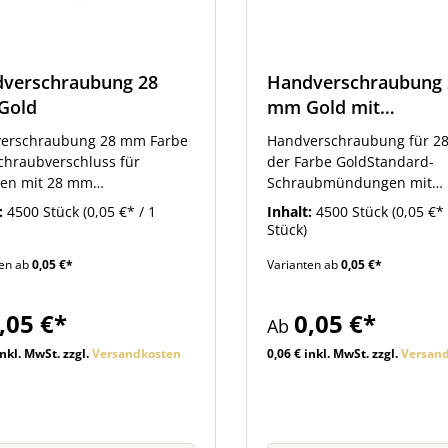
verschraubung 28
Handverschraubung 
Gold
mm Gold mit
Sicherungsring
erschraubung 28 mm Farbe
Handverschraubung für 2
chraubverschluss für
der Farbe GoldStandard-
hen mit 28 mm
Schraubmündungen mit
aubmündung.
SicherungsringUm den
:
4500 Stück
(0,05 €* / 1
Inhalt:
4500 Stück
(0,05 €* 
Sicherungsring zu befestig
Stück)
benötigen Sie eine bei uns
ten ab
0,05 €*
Varianten ab
0,05 €*
Zubehör erhältliche Zange
können Sie den Ring unter
Flaschenmündung andrüc
,05 €*
0,05 €*
Ab
inkl. MwSt. zzgl.
Versandkosten
0,06 € inkl. MwSt. zzgl.
Versan