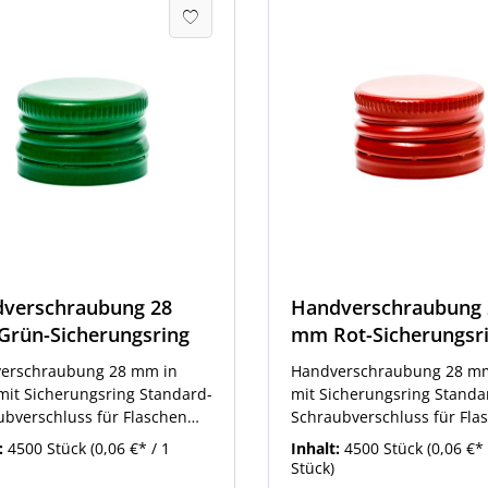
verschraubung 28
Handverschraubung 
rün-Sicherungsring
mm Rot-Sicherungsr
erschraubung 28 mm in
Handverschraubung 28 mm
mit Sicherungsring Standard-
mit Sicherungsring Standa
ubverschluss für Flaschen
Schraubverschluss für Fla
8 mm Schraubverschluss-
mit 28 mm Schraubverschl
:
4500 Stück
(0,06 €* / 1
Inhalt:
4500 Stück
(0,06 €* 
ng. Handverschraubung in
Mündung. Handverschrau
Stück)
arbe Schwarz. Die passenden
der Farbe Schwarz. Die p