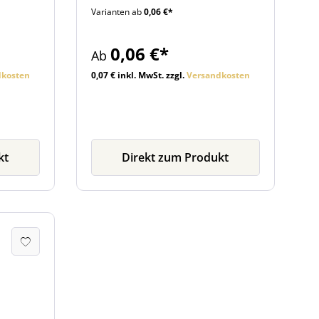
Varianten ab
0,06 €*
eitere
Flaschen finden Sie, wie weitere
nützliche Zubehörartikel,
übersichtlich beim Artikel.
0,06 €*
Ab
dkosten
0,07 € inkl. MwSt. zzgl.
Versandkosten
kt
Direkt zum Produkt