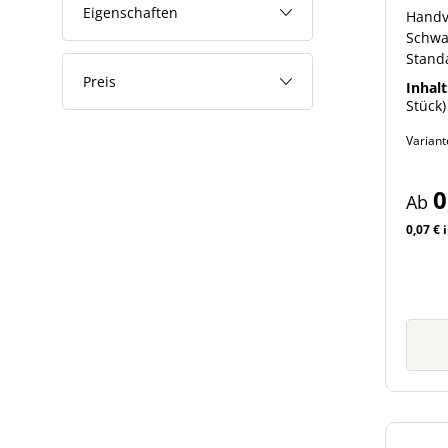
Sich
Eigenschaften
Handv
Schwa
Stand
Flasc
Preis
Inhalt
Schra
Stück)
Handv
Varian
Schwa
finden
Zubehö
0
Ab
Artikel
0,07 € 