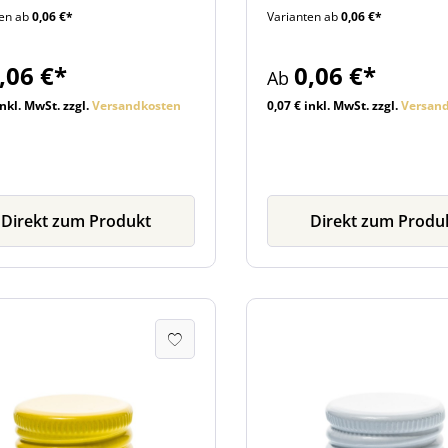
ten ab
0,06 €*
Varianten ab
0,06 €*
en finden Sie, wie weitere
Flaschen finden Sie, wie w
che Zubehörartikel,
nützliche Zubehörartikel,
chtlich beim Artikel.
übersichtlich beim Artikel.
,06 €*
0,06 €*
Ab
inkl. MwSt. zzgl.
Versandkosten
0,07 € inkl. MwSt. zzgl.
Versan
Direkt zum Produkt
Direkt zum Produ