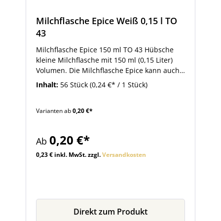
Milchflasche Epice Weiß 0,15 l TO
43
Milchflasche Epice 150 ml TO 43 Hübsche
kleine Milchflasche mit 150 ml (0,15 Liter)
Volumen. Die Milchflasche Epice kann auch
ohne weiteres als Saftflasche oder
Inhalt:
56 Stück
(0,24 €* / 1 Stück)
Sirupflasche verwendet werden. Diese
Portionsflasche ist für Heißabfüllung
Varianten ab
0,20 €*
geeignet. Bei einem Füllvolumen von 150 ml
und der Möglichkeit zur Pasteurisierung
kann diese Flasche auch zur Herstellung von
0,20 €*
Ab
Smoothie-Produkten im Fruchtsaftbereich
verwendet werden. Passende Verschlüsse zu
0,23 € inkl. MwSt. zzgl.
Versandkosten
diesen Milchflaschen mit 43 mm
Schraubverschluss finden Sie im Zubehör.
Direkt zum Produkt