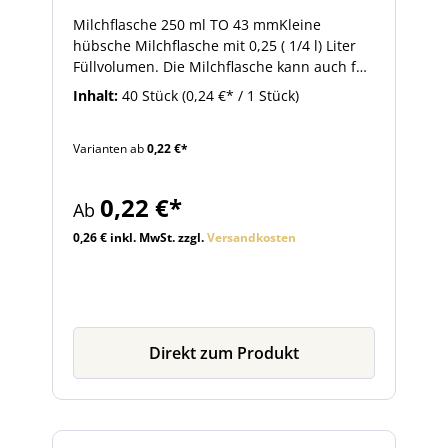
Milchflasche 250 ml TO 43 mmKleine
hübsche Milchflasche mit 0,25 ( 1/4 l) Liter
Füllvolumen. Die Milchflasche kann auch für
Säfte und Sirup verwendet werden.
Inhalt:
40 Stück
(0,24 €* / 1 Stück)
Besonders beliebt ist die Flasche zum
Abfüllen von Smoothies. Die 250 ml
Varianten ab
0,22 €*
Milchflasche ist zur Heißabfüllung geeignet.
Daher können Säfte und Smoothies darin
haltbar gemacht werden.Passende
0,22 €*
Ab
Schraubverschlüsse für die Flasche mit 43
mm Twist-Off-Mündung und
0,26 € inkl. MwSt. zzgl.
Versandkosten
Dekorationsartikel finden Sie im Zubehör.
Direkt zum Produkt