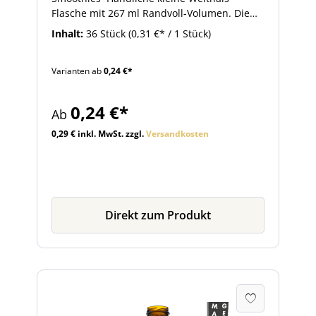
Flasche mit 267 ml Randvoll-Volumen. Die
Flasche ist mit einer 43 mm Twist-Off-
Inhalt:
36 Stück
(0,31 €* / 1 Stück)
Mündung ausgestattet.Das hübsche
Fläschchen eignet sich zur Abfüllung von
Varianten ab
0,24 €*
Milch und Milchshakes Fruchtsäften
Smoothies Weiter unten finden Sie passende
43 mm Twist-Off-Schraubdeckel und
0,24 €*
Ab
weiteres nützliches Zubehör.
0,29 € inkl. MwSt. zzgl.
Versandkosten
Direkt zum Produkt