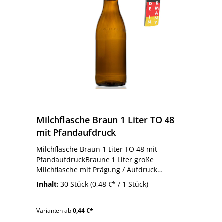
Milchflasche Braun 1 Liter TO 48
mit Pfandaufdruck
Milchflasche Braun 1 Liter TO 48 mit
PfandaufdruckBraune 1 Liter große
Milchflasche mit Prägung / Aufdruck
"Pfandflasche". Durch die Glasfärbung
Inhalt:
30 Stück
(0,48 €* / 1 Stück)
werden Milch und anderer Inhalt vor Licht
geschützt. Diese Milchflasche eignet sich
Varianten ab
0,44 €*
auch zum Abfüllen von Sirup, Dressing,
Fruchtsäften und vielem mehr. Sie können