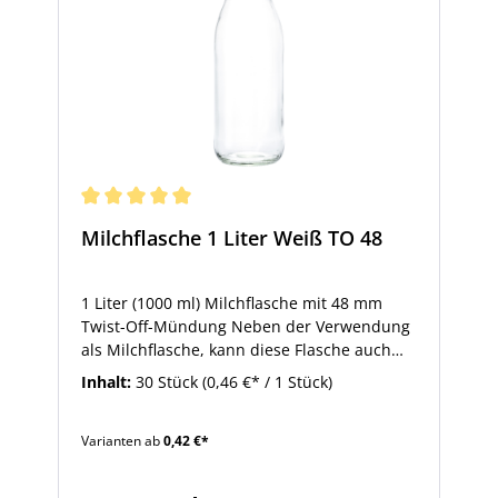
Milchflasche 1 Liter Weiß TO 48
1 Liter (1000 ml) Milchflasche mit 48 mm
Twist-Off-Mündung Neben der Verwendung
als Milchflasche, kann diese Flasche auch
zur Abfüllung von Fruchtsaft, Sirup oder
Inhalt:
30 Stück
(0,46 €* / 1 Stück)
Dressing verwendet werden. Diese
Weithalsflasche wird aber nicht nur zur
Varianten ab
0,42 €*
Abfüllung von Saft oder Milchprodukten,
sondern auch für Saucen verwendet. Die
passenden Verschlüsse zum Mitbestellen