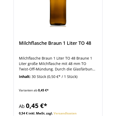
Milchflasche Braun 1 Liter TO 48
Milchflasche Braun 1 Liter TO 48 Braune 1
Liter große Milchflasche mit 48 mm TO
Twist-Off-Mündung. Durch die Glasfärbung
werden Milch und anderer Inhalt vor Licht
Inhalt:
30 Stück
(0,50 €* / 1 Stück)
geschützt. Diese Milchflasche eignet sich
auch zum Abfüllen von Sirup, Dressing,
Varianten ab
0,45 €*
Fruchtsäften und vielem mehr. Sie können
diese diese Flasche auch für trockene
Füllgüter, bspw. Backmischungen,
0,45 €*
Ab
verwenden. Zu dieser Standard-Milchflasche
passende 48 mm Twist-Off-Verschlüsse und
0,54 € inkl. MwSt. zzgl.
Versandkosten