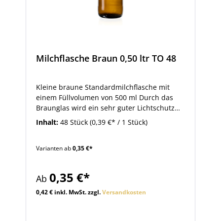
Milchflasche Braun 0,50 ltr TO 48
Kleine braune Standardmilchflasche mit
einem Füllvolumen von 500 ml Durch das
Braunglas wird ein sehr guter Lichtschutz
für das Füllgut erreicht. Abweichend von
Inhalt:
48 Stück
(0,39 €* / 1 Stück)
Ihrer Hauptverwendung als Milchflasche
kann diese Flasche auch für
Varianten ab
0,35 €*
Feinkostprodukte wie zum Beispiel
Salatdressing verwendet werden. Die
Flasche ist zum Pasteurisieren geeignet. Die
0,35 €*
Ab
passenden Verschlüsse finden sie im
Zubehör.
0,42 € inkl. MwSt. zzgl.
Versandkosten