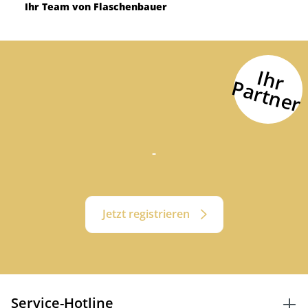
Ihr Team von Flaschenbauer
I
h
r
a
r
t
n
e
P
r
-
Jetzt registrieren
Service-Hotline