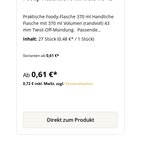
Praktische Foody-Flasche 370 ml Handliche
Flasche mit 370 ml Volumen (randvoll) 43
mm Twist-Off-Mündung. Passende
Schraubverschlüsse für die Foody-Flasche
Inhalt:
27 Stück
(0,48 €* / 1 Stück)
mit 43 mm Twist-Off-Mündung und
Dekorationsartikel finden Sie im Zubehör.
Varianten ab
0,61 €*
Mittelgroße Flasche für Milch, Milchshakes,
Smoothies, Fruchtsäfte und Sirup Geeignet
für die Heißabfüllung
0,61 €*
Ab
0,72 € inkl. MwSt. zzgl.
Versandkosten
Direkt zum Produkt