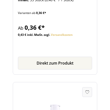
Dressing verwendet werden. Diese
Weithalsflasche wird aber nicht nur zur
Varianten ab
0,36 €*
Abfüllung von Saft oder Milchprodukten,
sondern auch für Saucen verwendet. Die
passenden Verschlüsse zum Mitbestellen
0,36 €*
Ab
finden Sie im Zubehör.
0,43 € inkl. MwSt. zzgl.
Versandkosten
Direkt zum Produkt