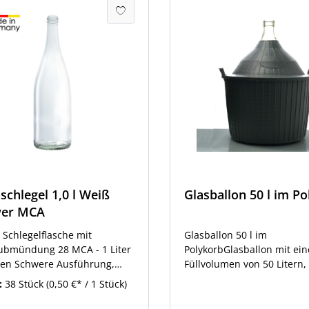
schlegel 1,0 l Weiß
Glasballon 50 l im P
wer MCA
Schlegelflasche mit
Glasballon 50 l im
ubmündung 28 MCA - 1 Liter
PolykorbGlasballon mit ei
en Schwere Ausführung,
Füllvolumen von 50 Litern,
beachten Sie die Angabe im
Kunststoffkorb. Die Liefer
:
38 Stück
(0,50 €* / 1 Stück)
Gewicht". Klassische
erfolgt ohne Verschlusska
asche in Schlegelform. Die
(Poly-Deckel). Sie finden d