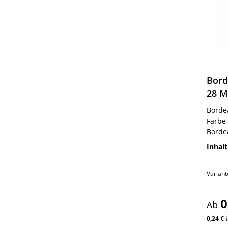
Bord
28 
Bordea
Farbe
Borde
Schra
Inhalt
Flasc
eigen
Varian
ander
verwe
die p
0
Ab
nützli
0,24 € 