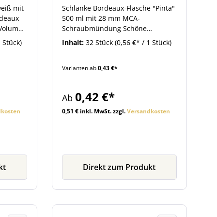
eiß mit
Schlanke Bordeaux-Flasche "Pinta"
deaux
500 ml mit 28 mm MCA-
 Volumen
Schraubmündung Schöne
 mit
klassische Weinflasche 0,5 Liter.
1 Stück)
Inhalt:
32 Stück
(0,56 €* / 1 Stück)
Die passenden Verschraubungen
zum Verschließen der Flasche
Varianten ab
0,43 €*
 im
finden Sie weiter unten im
e die
Zubehör.
gen und
0,42 €*
Ab
dkosten
0,51 € inkl. MwSt. zzgl.
Versandkosten
kt
Direkt zum Produkt