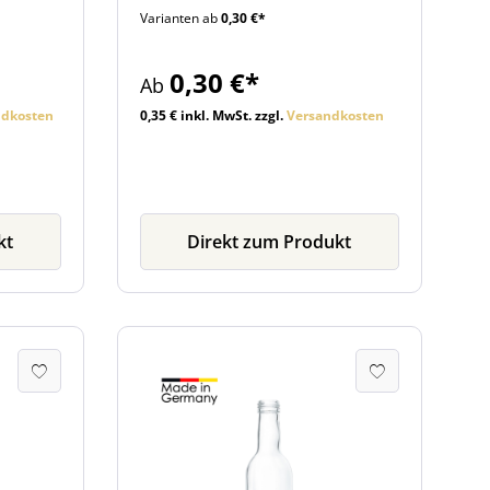
Varianten ab
0,30 €*
Zubehör
grünen Weinschlegel finden Sie im
Zubehörbereich weiter unten.
fnung
0,30 €*
Ab
fnung
ndkosten
0,35 € inkl. MwSt. zzgl.
Versandkosten
kt
Direkt zum Produkt