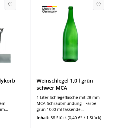
olykorb
Weinschlegel 1,0 l grün
schwer MCA
1 Liter Schlegeflasche mit 28 mm
nem
MCA-Schraubmündung - Farbe
 im
grün 1000 ml fassende
ung
Weinflasche in schwerer
Inhalt:
38 Stück
(0,40 €* / 1 Stück)
ppe
Ausführung. Passende
en
Schraubverschlüsse zu diesem