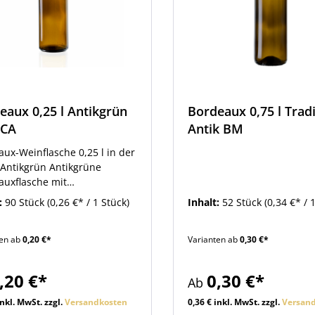
eaux 0,25 l Antikgrün
Bordeaux 0,75 l Trad
MCA
Antik BM
ux-Weinflasche 0,25 l in der
 Antikgrün Antikgrüne
auxflasche mit
ubmündung 28 MCA. Die
:
90 Stück
(0,26 €* / 1 Stück)
Inhalt:
52 Stück
(0,34 €* / 
he wird abweichend von der
tlichen Verwendung unter
ten ab
0,20 €*
Varianten ab
0,30 €*
em auch für Ölprodukte
ndet.Weiter unten finden Sie
assenden Verschlüsse und
,20 €*
0,30 €*
Ab
che Artikel im Zubehör.
inkl. MwSt. zzgl.
Versandkosten
0,36 € inkl. MwSt. zzgl.
Versan