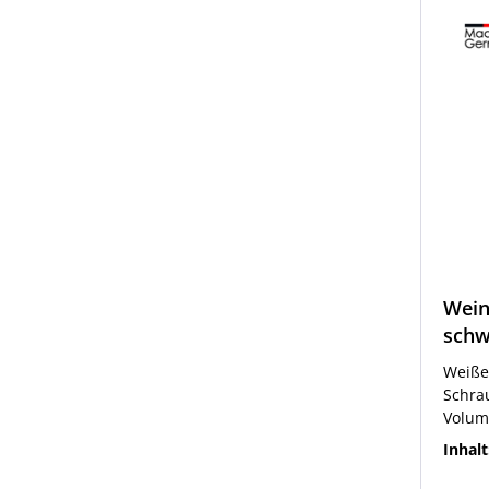
Wein
sch
Weiße 
Schra
Volum
bitte 
Inhalt
"Feld 
Weinfl