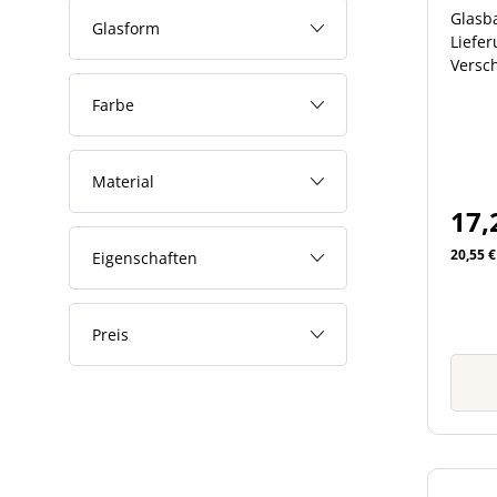
Glasba
Glasform
Liefer
Versch
finde
Farbe
im Zub
Glasb
von 25
Material
Der I
Öffnu
17,
Außen
beträg
20,55 €
Eigenschaften
Preis