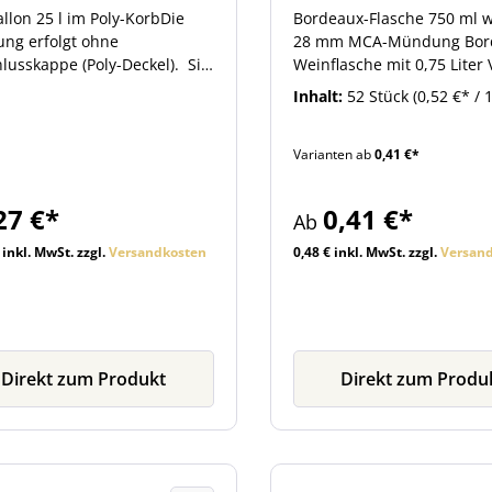
llon 25 l im Poly-KorbDie
Bordeaux-Flasche 750 ml w
ung erfolgt ohne
28 mm MCA-Mündung Bor
lusskappe (Poly-Deckel). Sie
Weinflasche mit 0,75 Liter
n den passenden Verschluss
in Klarglas. Die Flasche ist
Inhalt:
52 Stück
(0,52 €* / 
ehör beim Artikel.
einer 28 mm MCA-
allon mit einem Füllvolumen
Schraubmündung
Varianten ab
0,41 €*
 Litern, im Kunststoffkorb.
ausgestattet.Weiter unten
nnendurchmesser der
Zubehör-Bereich finden Si
ng beträgt 4,1 cm Der
passenden Verschraubun
27 €*
0,41 €*
Ab
durchmesser der Öffnung
weiter nützliche Artikel.
t 5,7 cm
 inkl. MwSt. zzgl.
Versandkosten
0,48 € inkl. MwSt. zzgl.
Versan
Direkt zum Produkt
Direkt zum Produ