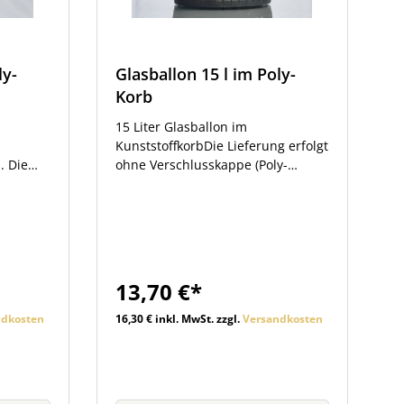
ly-
Glasballon 15 l im Poly-
Korb
15 Liter Glasballon im
KunststoffkorbDie Lieferung erfolgt
. Die
ohne Verschlusskappe (Poly-
Deckel). Sie finden den passenden
el). Sie
Verschluss im Zubehör beim
schluss
Artikel. Der Innendurchmesser der
Der
Öffnung beträgt 4,1 cm Der
fnung
Außendurchmesser der Öffnung
beträgt 5,7 cm
13,70 €*
fnung
ndkosten
16,30 € inkl. MwSt. zzgl.
Versandkosten