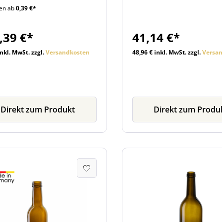
ten ab
0,39 €*
he ist mit einer 28 mm MCA-
passenden Verschluss im 
ubmündung ausgestattet.
beim Artikel. Der
r unten im Zubehörbereich
Innendurchmesser der Öf
,39 €*
41,14 €*
n Sie passende
beträgt 5,3 cm Der
ubverschlüsse und weitere
Außendurchmesser der Öf
inkl. MwSt. zzgl.
Versandkosten
48,96 € inkl. MwSt. zzgl.
Versa
che Artikel.
beträgt 7,5 cm
Direkt zum Produkt
Direkt zum Produ