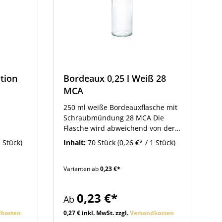
ition
Bordeaux 0,25 l Weiß 28
MCA
250 ml weiße Bordeauxflasche mit
Schraubmündung 28 MCA Die
Flasche wird abweichend von der
eigentlichen Verwendung unter
1 Stück)
Inhalt:
70 Stück
(0,26 €* / 1 Stück)
anderem auch für Ölprodukte
verwendet.Weiter unten im
Varianten ab
0,23 €*
Zubehör-Bereich finden Sie
passende Schraubverschlüsse.
0,23 €*
Ab
dkosten
0,27 € inkl. MwSt. zzgl.
Versandkosten