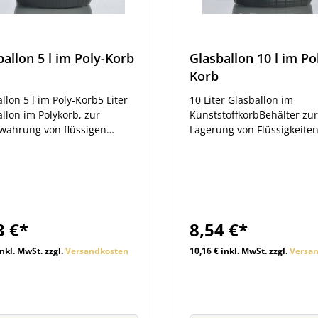
ballon 5 l im Poly-Korb
Glasballon 10 l im Po
Korb
llon 5 l im Poly-Korb5 Liter
10 Liter Glasballon im
llon im Polykorb, zur
KunststoffkorbBehälter zur
wahrung von flüssigen
Lagerung von Flüssigkeiten
tern. Die Lieferung erfolgt
Lieferung erfolgt ohne
Verschlusskappe (Poly-
Verschlusskappe (Poly-Deck
). Sie finden den passenden
finden den passenden Ver
hluss im Zubehör beim
im Zubehör beim Artikel. 
el. Der Innendurchmesser der
Innendurchmesser der Öf
g beträgt 2,9 cm. Der
beträgt 4,1 cm Der
3 €*
8,54 €*
durchmesser der Öffnung
Außendurchmesser der Öf
t 4,4 cm.
beträgt 5,7 cm
inkl. MwSt. zzgl.
Versandkosten
10,16 € inkl. MwSt. zzgl.
Versa