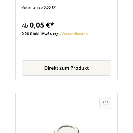
die beliebeten 0,5-Liter und 1-Liter
Varianten ab
0,05 €*
Milchflaschen aus unserem Sortiment.
Weitere passende Glasflaschen und
Einmachgläser bieten wir Ihnen im
0,05 €*
Ab
Zubehörbereich des Artikels.
0,06 € inkl. MwSt. zzgl.
Versandkosten
Direkt zum Produkt