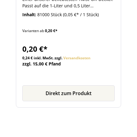
Passt auf die 1-Liter und 0,5 Liter
Milchflaschen. Weitere passende Gläser und
Inhalt:
81000 Stück
(0,05 €* / 1 Stück)
Flaschen finden Sie im Zubehörbereich des
Artikels. Der Verschluss ist zur
Varianten ab
0,20 €*
Pasteurisierung geeignet.
0,20 €*
0,24 € inkl. MwSt. zzgl.
Versandkosten
zzgl. 15,00 € Pfand
Direkt zum Produkt