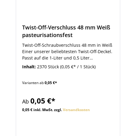
Twist-Off-Verschluss 48 mm Weiß
pasteurisationsfest
Twist-Off-Schraubverschluss 48 mm in Weiß
Einer unserer beliebtesten Twist-Off-Deckel.
Passt auf die 1-Liter und 0,5 Liter
Milchflaschen. Weitere passende Gläser und
Inhalt:
2370 Stück
(0,05 €* / 1 Stück)
Flaschen finden Sie im Zubehörbereich des
Artikels. Der Verschluss ist zur
Varianten ab
0,05 €*
Pasteurisierung geeignet.
0,05 €*
Ab
0,05 € inkl. MwSt. zzgl.
Versandkosten