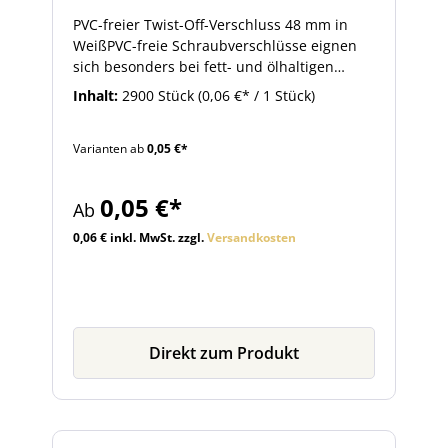
PVC-freier Twist-Off-Verschluss 48 mm in
WeißPVC-freie Schraubverschlüsse eignen
sich besonders bei fett- und ölhaltigen
Füllgütern. Im Gegensatz zu konventionellen
Inhalt:
2900 Stück
(0,06 €* / 1 Stück)
Schraubverschlüssen sind sie frei von
Weichmachern. Unterhalb des Artikels
Varianten ab
0,05 €*
finden Sie eine Auswahl passender Gläser
zum 48 mm Twist-Off-Verschluss.
0,05 €*
Ab
0,06 € inkl. MwSt. zzgl.
Versandkosten
Direkt zum Produkt