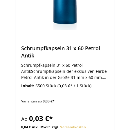
Schrumpfkapseln 31 x 60 Petrol
Antik
Schrumpfkapseln 31 x 60 Petrol
AntikSchrumpfkapseln der exklusiven Farbe
Petrol-Antik in der Größe 31 mm x 60 mm.
Anschrumpfkaseln dieser Größe sind
Inhalt:
6500 Stück
(0,03 €* / 1 Stück)
passend für Flaschen mit 19 bis 19,5 mm
Korkmündung und Flaschen mit 28 mm
Varianten ab
0,03 €*
MCA-Schraubmündung. So bringen Sie
Anschrumpfkapseln an: Die Schrumpfkapsel
auf den verschlossenen Flaschenhals
0,03 €*
Ab
auflegen. Anschließend erhitzen Sie die
Kapsel mit Hilfe eines starken Heißluftföns
0,04 € inkl. MwSt. zzgl.
Versandkosten