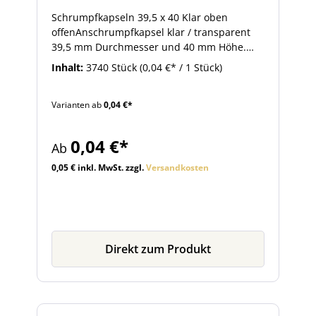
Schrumpfkapseln 39,5 x 40 Klar oben
offenAnschrumpfkapsel klar / transparent
39,5 mm Durchmesser und 40 mm Höhe.
Diese Schrumpfkapsel passt zur
Inhalt:
3740 Stück
(0,04 €* / 1 Stück)
Apothekerflasche SAPO005 mit
Tellerrandmündung. Sie finden die Flasche
Varianten ab
0,04 €*
im Artikelzubehör. So bringen Sie
Anschrumpfkapseln an: Die Schrumpfkapsel
auf den verschlossenen Flaschenhals
0,04 €*
Ab
auflegen. Anschließend erhitzen Sie die
Kapsel mit Hilfe eines starken Heißluftföns
0,05 € inkl. MwSt. zzgl.
Versandkosten
oder einer Heißluftpistole. Die Kapsel zieht
sich dabei zusammen und umschließt den
Flaschenhals.
Direkt zum Produkt