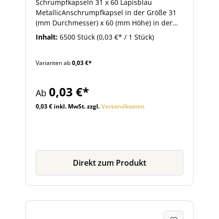
Schrumpfkapseln 31 x 60 Lapisblau
MetallicAnschrumpfkapsel in der Größe 31
(mm Durchmesser) x 60 (mm Höhe) in der
ausgefallen Farbe Lapisblau-Metallic. Die
Inhalt:
6500 Stück
(0,03 €* / 1 Stück)
Anschrumpfkapseln dieser Größe sind
passend für Flaschen mit 28 mm MCA-
Varianten ab
0,03 €*
Schraubmündung oder 19 mm
Korkmündung. So bringen Sie
Anschrumpfkapseln an: Die Schrumpfkapsel
0,03 €*
Ab
auf den verschlossenen Flaschenhals
auflegen. Anschließend erhitzen Sie die
0,03 € inkl. MwSt. zzgl.
Versandkosten
Kapsel mit Hilfe eines starken Heißluftföns
oder einer Heißluftpistole. Die Kapsel zieht
sich dabei zusammen und umschließt den
Flaschenhals.
Direkt zum Produkt