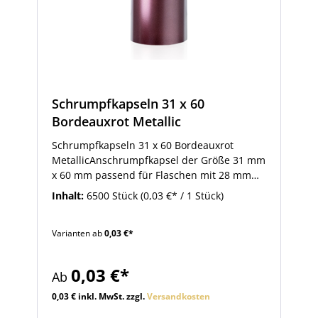
Schrumpfkapseln 31 x 60
Bordeauxrot Metallic
Schrumpfkapseln 31 x 60 Bordeauxrot
MetallicAnschrumpfkapsel der Größe 31 mm
x 60 mm passend für Flaschen mit 28 mm
MCA-Schraubmündung oder 19 bis 19,5 mm
Inhalt:
6500 Stück
(0,03 €* / 1 Stück)
Korkmündung. Diese Schrumpfkapsel ist in
der ansprechenden Farbe Bordeauxrot-
Varianten ab
0,03 €*
Metallic gehalten. Passende Flaschen bieten
wir Ihnen im Zubehör beim Artikel. So
bringen Sie Anschrumpfkapseln an: Die
0,03 €*
Ab
Schrumpfkapsel auf den verschlossenen
Flaschenhals auflegen. Anschließend
0,03 € inkl. MwSt. zzgl.
Versandkosten
erhitzen Sie die Kapsel mit Hilfe eines