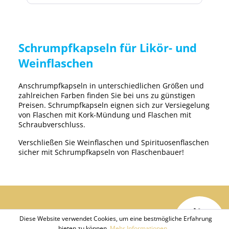
Schrumpfkapseln für Likör- und
Weinflaschen
Anschrumpfkapseln in unterschiedlichen Größen und
zahlreichen Farben finden Sie bei uns zu günstigen
Preisen. Schrumpfkapseln eignen sich zur Versiegelung
von Flaschen mit Kork-Mündung und Flaschen mit
Schraubverschluss.
Verschließen Sie Weinflaschen und Spirituosenflaschen
sicher mit Schrumpfkapseln von Flaschenbauer!
I
h
r
a
r
t
n
e
P
r
Diese Website verwendet Cookies, um eine bestmögliche Erfahrung
bieten zu können.
Mehr Informationen ...