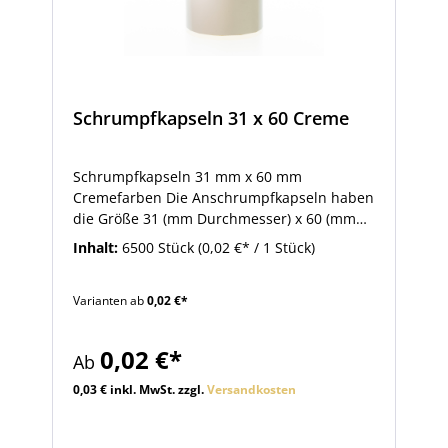
Schrumpfkapseln 31 x 60 Creme
Schrumpfkapseln 31 mm x 60 mm
Cremefarben Die Anschrumpfkapseln haben
die Größe 31 (mm Durchmesser) x 60 (mm
Höhe). Schrumpfkapseln dieser Größe sind
Inhalt:
6500 Stück
(0,02 €* / 1 Stück)
passend für Flaschen mit 28 mm MCA-
Schraubmündung oder 19 mm
Varianten ab
0,02 €*
Korkmündung. So bringen Sie
Anschrumpfkapseln an: Die Schrumpfkapsel
auf den verschlossenen Flaschenhals
0,02 €*
Ab
auflegen. Anschließend erhitzen Sie die
Kapsel mit Hilfe eines starken Heißluftföns
0,03 € inkl. MwSt. zzgl.
Versandkosten
oder einer Heißluftpistole. Die Kapsel zieht
sich dabei zusammen und umschließt den