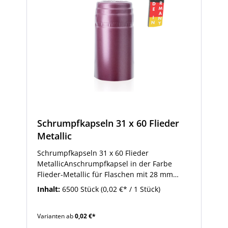
Schrumpfkapseln 31 x 60 Flieder
Metallic
Schrumpfkapseln 31 x 60 Flieder
MetallicAnschrumpfkapsel in der Farbe
Flieder-Metallic für Flaschen mit 28 mm
MCA-Schraubmündung oder 19-19,5 mm
Inhalt:
6500 Stück
(0,02 €* / 1 Stück)
Korkmündung. Die Anschrumpfkapseln
haben die Größe 31 (mm Durchmesser) x 60
Varianten ab
0,02 €*
(mm Höhe). Schrumpfkapseln dieser Größe
sind passend für Flaschen mit 28 mm MCA-