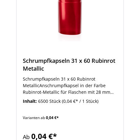
Schrumpfkapseln 31 x 60 Rubinrot
Metallic
Schrumpfkapseln 31 x 60 Rubinrot
MetallicAnschrumpfkapsel in der Farbe
Rubinrot-Metallic für Flaschen mit 28 mm
MCA-Schraubmündung oder 19-19,5 mm
Inhalt:
6500 Stück
(0,04 €* / 1 Stück)
Korkmündung. Die Anschrumpfkapseln
haben die Größe 31 (mm Durchmesser) x 60
Varianten ab
0,04 €*
(mm Höhe). dieser Größe sind passend für
Flaschen mit 28 mm MCA-Schraubmündung
oder 19 mm Korkmündung. So bringen Sie
0,04 €*
Ab
Anschrumpfkapseln an: Die Schrumpfkapsel