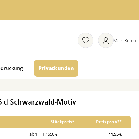
Mein Konto
edruckung
Privatkunden
,5 d Schwarzwald-Motiv
Stückpreis*
Preis pro VE*
ab 1
1,1550 €
11,55 €