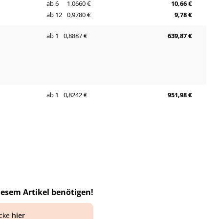
ab 6
1,0660 €
10,66 €
ab 12
0,9780 €
9,78 €
ab 1
0,8887 €
639,87 €
ab 1
0,8242 €
951,98 €
iesem Artikel benötigen!
icke
hier