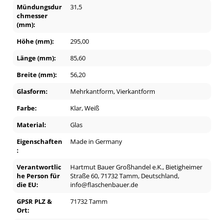
Mündungsdur
31,5
chmesser
(mm):
Höhe (mm):
295,00
Länge (mm):
85,60
Breite (mm):
56,20
Glasform:
Mehrkantform
, Vierkantform
Farbe:
Klar
, Weiß
Material:
Glas
Eigenschaften
Made in Germany
:
Verantwortlic
Hartmut Bauer Großhandel e.K., Bietigheimer
he Person für
Straße 60, 71732 Tamm, Deutschland,
die EU:
info@flaschenbauer.de
GPSR PLZ &
71732 Tamm
Ort: