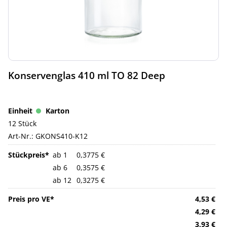
Konservenglas 410 ml TO 82 Deep
Karton
12 Stück
Art-Nr.:
GKONS410-K12
ab 1
0,3775 €
ab 6
0,3575 €
ab 12
0,3275 €
4,53 €
4,29 €
3,93 €