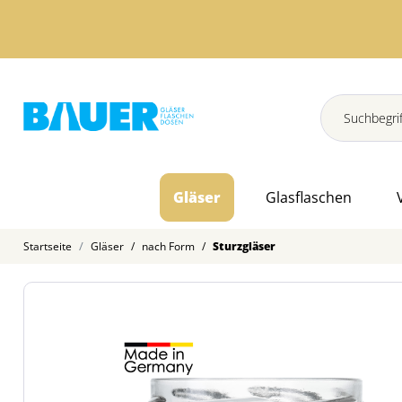
Gläser
Glasflaschen
Startseite
Gläser
/
nach Form
/
Sturzgläser