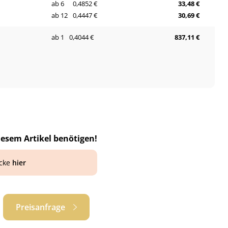
ab 6
0,4852 €
33,48 €
ab 12
0,4447 €
30,69 €
ab 1
0,4044 €
837,11 €
iesem Artikel benötigen!
icke
hier
Preisanfrage