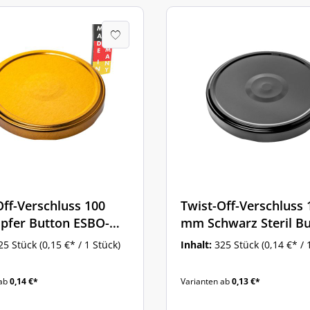
Off-Verschluss 100
Twist-Off-Verschluss 
fer Button ESBO-
mm Schwarz Steril B
ert
25 Stück
(0,15 €* / 1 Stück)
Inhalt:
325 Stück
(0,14 €* / 
 ab
0,14 €*
Varianten ab
0,13 €*