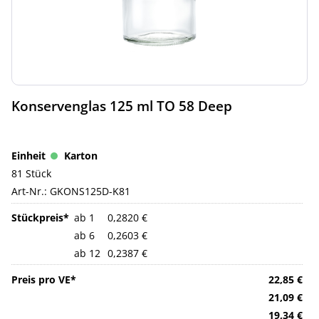
Konservenglas 125 ml TO 58 Deep
Karton
81 Stück
Art-Nr.:
GKONS125D-K81
ab 1
0,2820 €
ab 6
0,2603 €
ab 12
0,2387 €
22,85 €
21,09 €
19,34 €