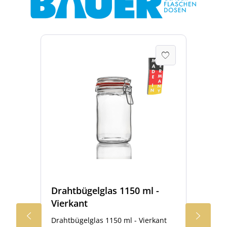
8
Drahtbügelglas 1150 ml -
Dra
Vierkant
Vie
Drahtbügelglas 1150 ml - Vierkant
Gro