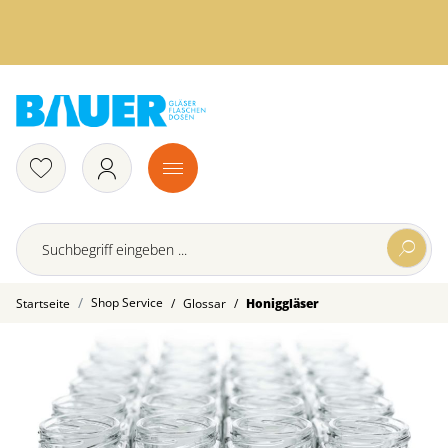
Shop Service
/
/
Startseite
Glossar
Honiggläser